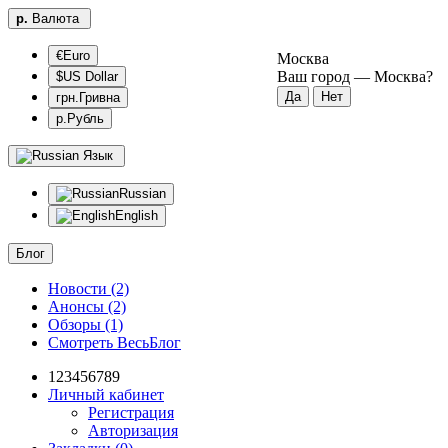
р.
Валюта
€Euro
Москва
Ваш город —
Москва
?
$US Dollar
грн.Гривна
р.Рубль
Язык
Russian
English
Блог
Новости (2)
Анонсы (2)
Обзоры (1)
Смотреть ВесьБлог
123456789
Личный кабинет
Регистрация
Авторизация