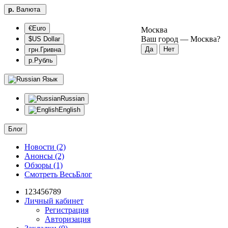
р.
Валюта
€Euro
Москва
Ваш город —
Москва
?
$US Dollar
грн.Гривна
р.Рубль
Язык
Russian
English
Блог
Новости (2)
Анонсы (2)
Обзоры (1)
Смотреть ВесьБлог
123456789
Личный кабинет
Регистрация
Авторизация