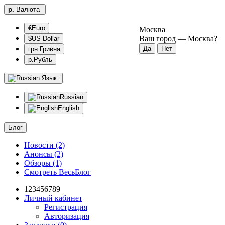
р.
Валюта
€Euro
Москва
Ваш город —
Москва
?
$US Dollar
грн.Гривна
р.Рубль
Язык
Russian
English
Блог
Новости (2)
Анонсы (2)
Обзоры (1)
Смотреть ВесьБлог
123456789
Личный кабинет
Регистрация
Авторизация