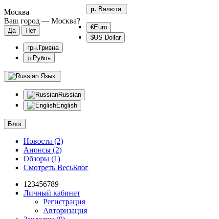
р.
Валюта
Москва
Ваш город —
Москва
?
€Euro
$US Dollar
грн.Гривна
р.Рубль
Язык
Russian
English
Блог
Новости (2)
Анонсы (2)
Обзоры (1)
Смотреть ВесьБлог
123456789
Личный кабинет
Регистрация
Авторизация