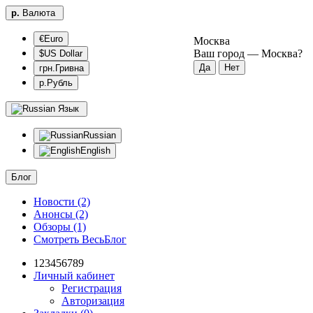
р.
Валюта
€Euro
Москва
Ваш город —
Москва
?
$US Dollar
грн.Гривна
р.Рубль
Язык
Russian
English
Блог
Новости (2)
Анонсы (2)
Обзоры (1)
Смотреть ВесьБлог
123456789
Личный кабинет
Регистрация
Авторизация